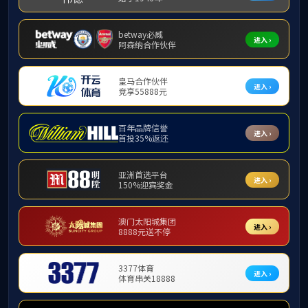
《2138CC太阳集团教学督导工作实施办法》
附件
关于印发《2138CC太阳集团教学督导工作实施办法》的通
上一条：
2138CC太阳集团微专业管理办法（试行）
下一条：
2138CC太阳集团应征入伍大学生学籍管理办法