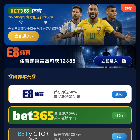
******
2138cn太阳集团(中国VIP认证)古天乐代言品牌-Green
Moving Future
网站首页
部门概况
机构设置
通知公告
教务动
《2138CC太阳集团教学督导工作实施办法》
来源：
日期：
2