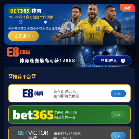
******
2138cn太阳集团(中国VIP认证)古天乐代言品牌-Green
Moving Future
网站首页
部门概况
机构设置
通知公告
教务动
2019-2020学年度校历(调整版）
来源：
2138CC太阳