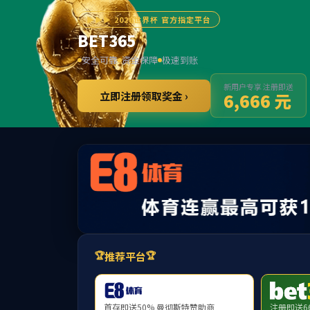
******
2138cn太阳